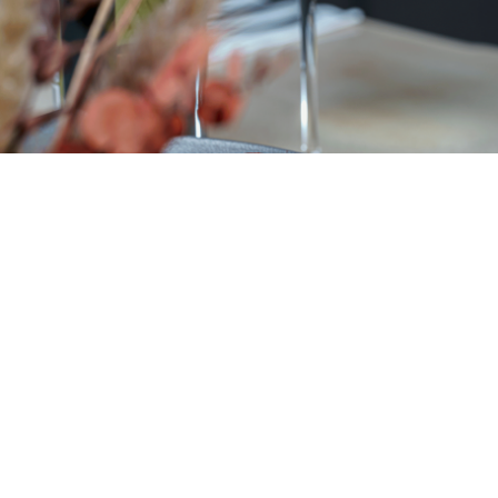
Saganaki „Mythos“ – Ofengenuss auf