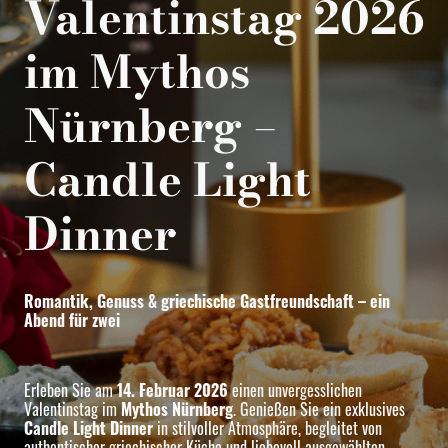
Valentinstag 2026
im Mythos
Nürnberg –
Candle Light
Dinner
Romantik, Genuss & griechische Gastfreundschaft – ein
Abend für zwei
Erleben Sie am
14. Februar 2026
einen unvergesslichen
Valentinstag im
Mythos Nürnberg
. Genießen Sie ein exklusives
Candle Light Dinner
in stilvoller Atmosphäre, begleitet von
authentischer griechischer Küche und liebevoll ausgewählten